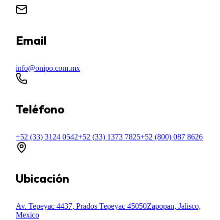
Email
info@onipo.com.mx
Teléfono
+52 (33) 3124 0542
+52 (33) 1373 7825
+52 (800) 087 8626
Ubicación
Av. Tepeyac 4437, Prados Tepeyac 45050
Zapopan, Jalisco,
Mexico