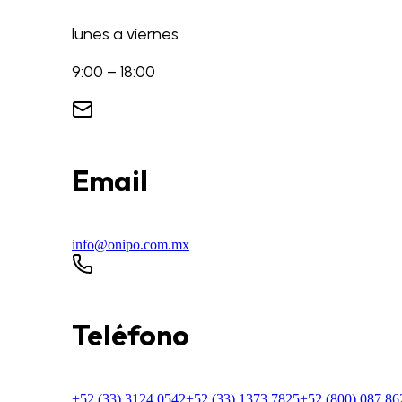
lunes a viernes
9:00 – 18:00
Email
info@onipo.com.mx
Teléfono
+52 (33) 3124 0542
+52 (33) 1373 7825
+52 (800) 087 86