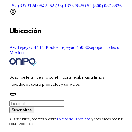
+52 (33) 3124 0542
+52 (33) 1373 7825
+52 (800) 087 8626
Ubicación
Av. Tepeyac 4437, Prados Tepeyac 45050
Zapopan, Jalisco,
Mexico
Suscríbete a nuestro boletín para recibir las últimas
novedades sobre productos y servicios.
Suscribirse
Al suscribirte, aceptas nuestra
Política de Privacidad
y consientes recibir
actualizaciones.