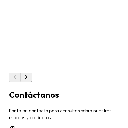
Pins
Los Pins son dentados para que DuraLay se adhiera
fácilmente. Cónico para una fácil inserción en el canal.
Paquete de 50 pins.
Más información
Contáctanos
Ponte en contacto para consultas sobre nuestras
marcas y productos.