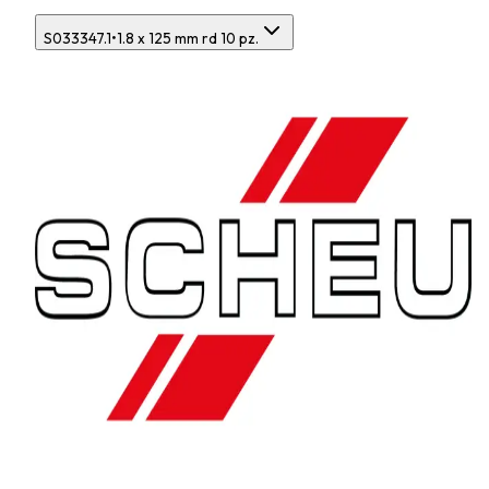
S033347.1
•
1.8 x 125 mm rd 10 pz.